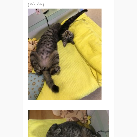
(*^_^*)