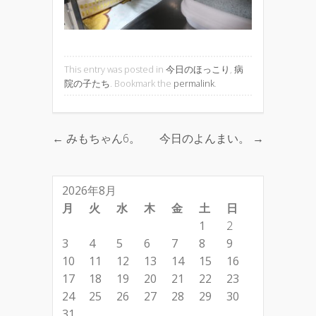
This entry was posted in
今日のほっこり
,
病
院の子たち
. Bookmark the
permalink
.
←
みもちゃん6。
今日のよんまい。
→
Post navigation
2026年8月
月
火
水
木
金
土
日
1
2
3
4
5
6
7
8
9
10
11
12
13
14
15
16
17
18
19
20
21
22
23
24
25
26
27
28
29
30
31