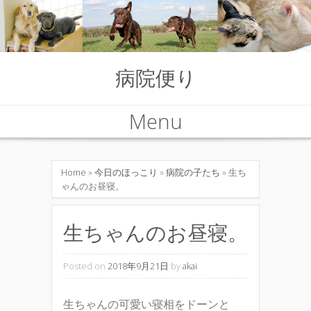
病院便り
Menu
Skip to content
Home
»
今日のほっこり
»
病院の子たち
» 生ち
ゃんのお昼寝。
生ちゃんのお昼寝。
Posted on
2018年9月21日
by
akai
生ちゃんの可愛い寝相をドーンと