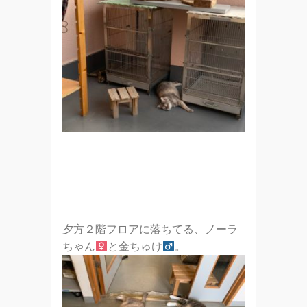
夕方２階フロアに落ちてる、ノーラ
ちゃん
と金ちゅけ
。