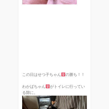
この日はせつ子ちゃん
の勝ち！！
わかばちゃん
がトイレに行ってい
る隙に。