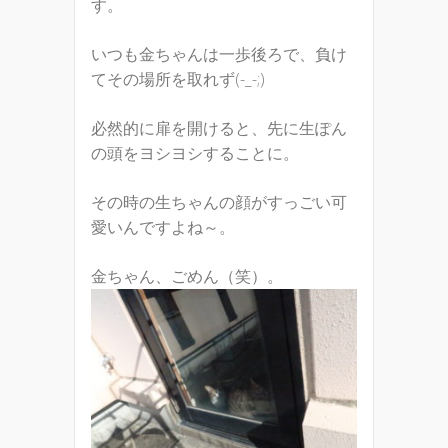
す。
いつも金ちゃんは一歩後ろで、負け
てその場所を取れず(-_-;)
必然的に扉を開けると、先に生ぽん
の頭をヨシヨシすることに。
その時の生ちゃんの顔がすっごい可
愛いんですよね～。
金ちゃん、ごめん（笑）。