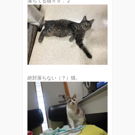
落ちてる猫ｎｏ．２
絶対落ちない（？）猫。