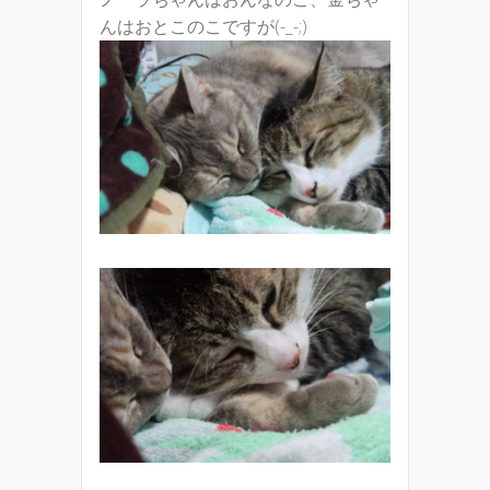
んはおとこのこですが(-_-;)