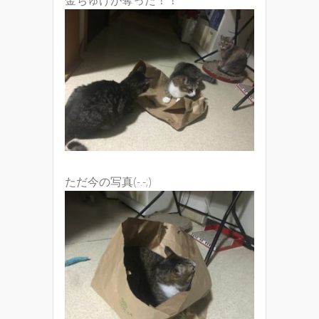
ただ今の写真(-.-;)