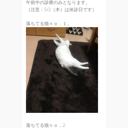
午前中の診療のみとなります。
（注意：5/2（木）は休診日です）
落ちてる猫ｎｏ．１。
落ちてる猫ｎｏ．2.