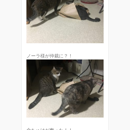
ノーラ様が仲裁に？！
金ちゅけが奪った！！