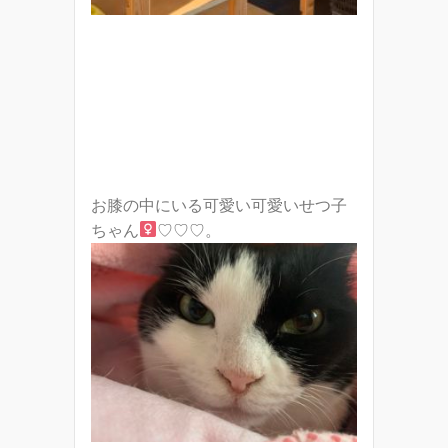
お膝の中にいる可愛い可愛いせつ子
ちゃん
♡♡♡。