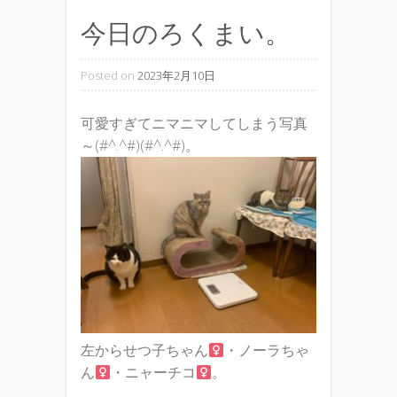
今日のろくまい。
Posted on
2023年2月10日
可愛すぎてニマニマしてしまう写真
～(#^.^#)(#^.^#)。
左からせつ子ちゃん
・ノーラちゃ
ん
・ニャーチコ
。