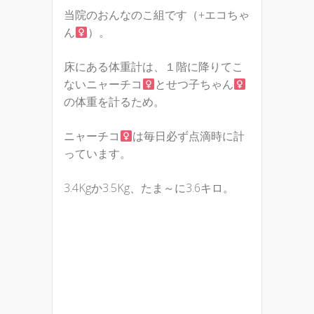
当院のおんなのこ組です（+エコちゃ
ん
）。
床にある体重計は、１階に降りてこ
ないニャーチコ
とせつ子ちゃん
の体重を計るため。
ニャーチコ
は毎日必ず点滴時に計
っています。
3.4Kgか3.5Kg、たま～に3.6キロ。