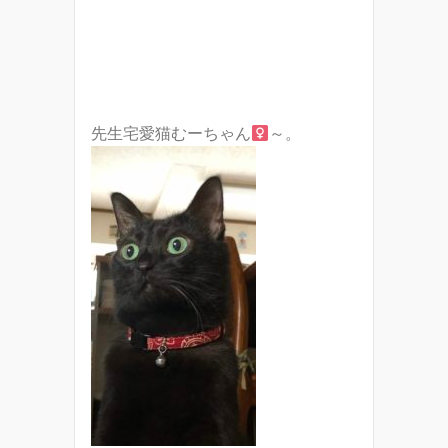
先生宅愛猫むーちゃん
～。