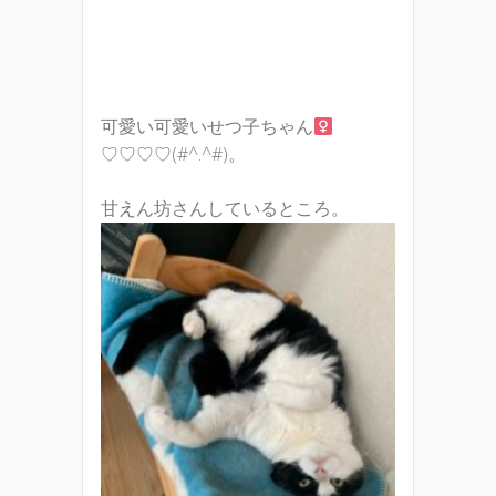
可愛い可愛いせつ子ちゃん
♡♡♡♡(#^.^#)。
甘えん坊さんしているところ。