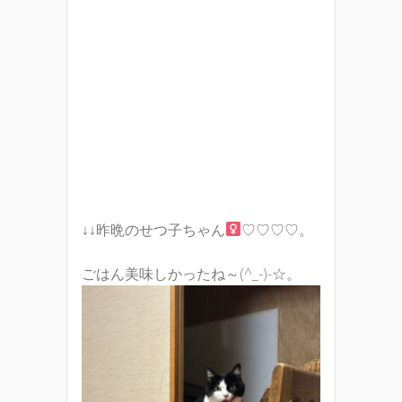
↓↓昨晩のせつ子ちゃん
♡♡♡♡。
ごはん美味しかったね～(^_-)-☆。