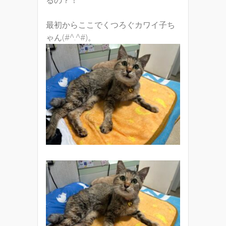
るの？！
最初からここでくつろぐカワイ子ち
ゃん(#^.^#)。