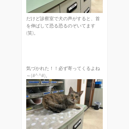
だけど診察室で犬の声がすると、首
を伸ばして恐る恐るのぞいてます
(笑)。
気づかれた！！必ず寄ってくるよね
～(#^.^#)。