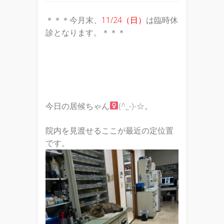
＊＊＊今月末、
11/24（日）
は臨時休
診となります。＊＊＊
今日の居候ちゃん
(^_-)-☆。
院内を見渡せるここが最近の定位置
です。