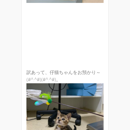
訳あって、仔猫ちゃんをお預かり～
(#^.^#)(#^.^#)。