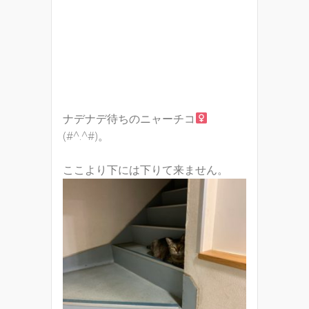
ナデナデ待ちのニャーチコ
(#^.^#)。
ここより下には下りて来ません。