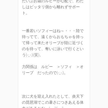
だいぶお歳のルビーが心配で、わた
しはピッタリ側から離れずサポー
ト。
一番若いソフィーはね～・・・陸で
待ってて、遠くからおもちゃを持っ
て帰って来たオリーブが陸に近づく
のを待って、奪いに泳いで行くとい
う(-_-;)(笑)。
力関係は ルビー ＞ソフィ ＞オ
リーブ だったので(-_-;)。
次に犬を迎え入れたとして、炎天下
の琵琶湖でこの暑さにつきあえる体