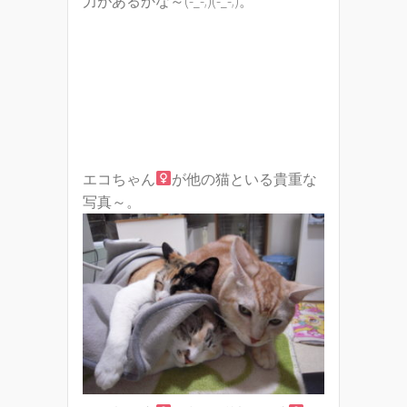
力があるかな～(-_-;)(-_-;)。
エコちゃん
が他の猫といる貴重な
写真～。