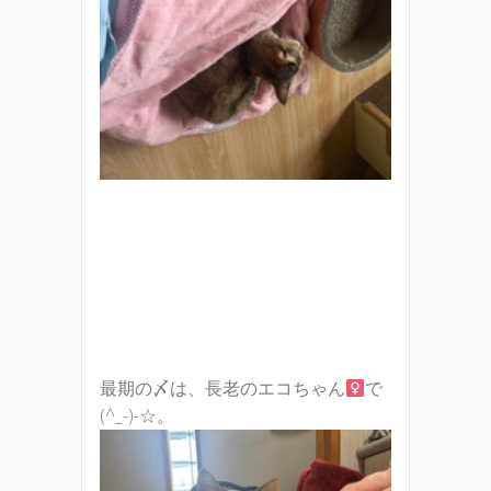
最期の〆は、長老のエコちゃん
で
(^_-)-☆。