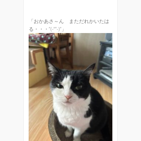
「おかあさ～ん まただれかいたは
る・・・”(-“”-)”」