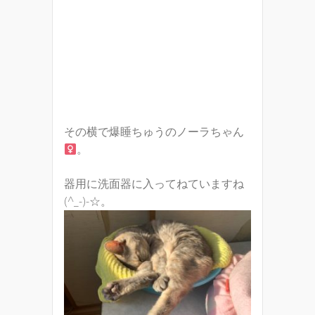
その横で爆睡ちゅうのノーラちゃん
。
器用に洗面器に入ってねていますね
(^_-)-☆。