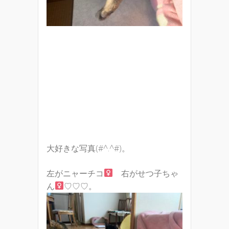
大好きな写真(#^.^#)。
左がニャーチコ
右がせつ子ちゃ
ん
♡♡♡。