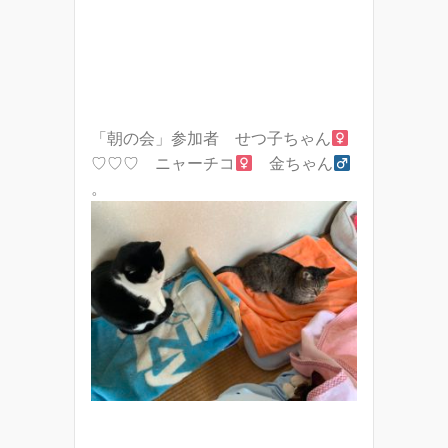
「朝の会」参加者 せつ子ちゃん
♡♡♡ ニャーチコ
金ちゃん
。