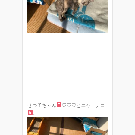
せつ子ちゃん
♡♡♡とニャーチコ
。