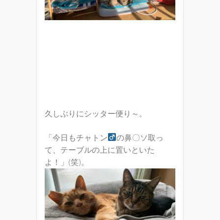
久しぶりにシッター便り～。
「今日もチャトン
の鼻〇ソ取っ
て、テーブルの上に置いといた
よ！」(笑)。