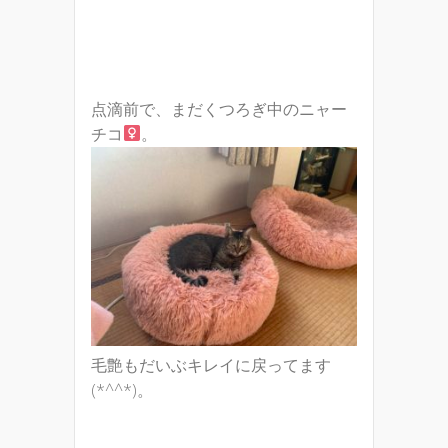
点滴前で、まだくつろぎ中のニャー
チコ
。
毛艶もだいぶキレイに戻ってます
(*^^*)。