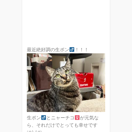
最近絶好調の生ポン
！！！
生ポン
とニャーチコ
が元気な
ら、それだけでとっても幸せです