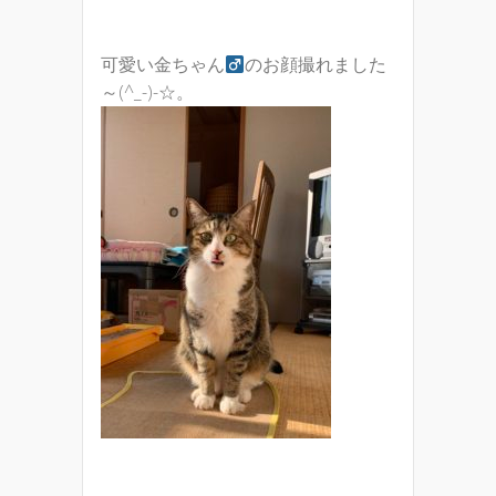
可愛い金ちゃん
のお顔撮れました
～(^_-)-☆。