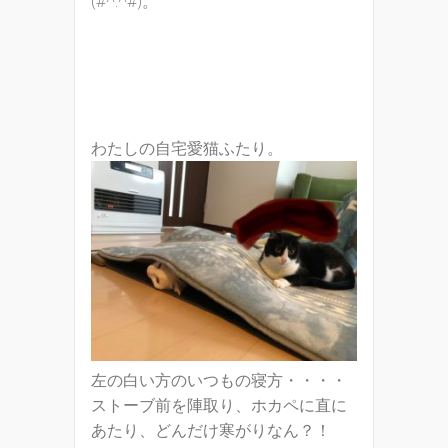
(#^.^#)。
わたしの自宅愛猫ふたり。
左の白い方のいつもの寝方・・・・
ストーブ前を陣取り、ホカペに直に
あたり、どんだけ寒がりなん？！