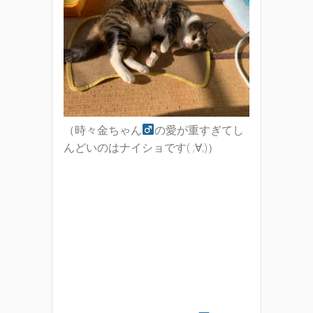
（時々金ちゃん
の愛が重すぎてし
んどいのはナイショです( ;∀;)）