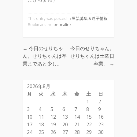
This entry was posted in
里親募集＆迷子情報
.
Bookmark the
permalink
.
←
今日のせりちゃ
今日のせりちゃん。
Post navigation
ん。せりちゃんは卒
せりちゃんは土曜日
業まであと少し。
卒業。
→
2026年8月
月
火
水
木
金
土
日
1
2
3
4
5
6
7
8
9
10
11
12
13
14
15
16
17
18
19
20
21
22
23
24
25
26
27
28
29
30