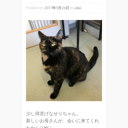
Posted on
2017年9月26日
by
akai
少し得意げなせりちゃん。
新しいお母さんが、会いに来てくれ
たから(≧∀≦)