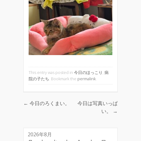
This entry was posted in
今日のほっこり
,
病
院の子たち
. Bookmark the
permalink
.
←
今日のろくまい。
今日は写真いっぱ
Post navigation
い。
→
2026年8月