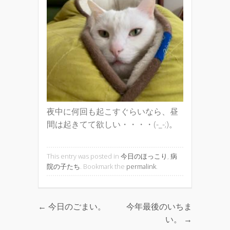
夜中に何回も起こすぐらいなら、昼
間は起きてて欲しい・・・・(-_-;)。
This entry was posted in
今日のほっこり
,
病
院の子たち
. Bookmark the
permalink
.
←
今日のごまい。
今年最後のいちま
Post navigation
い。
→