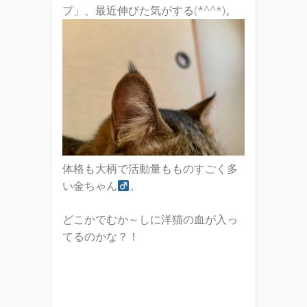
プ」、最近伸びた気がする(*^^*)。
体格も大柄で活動量もものすごく多
い金ちゃん
。
どこかでむか～しに洋猫の血が入っ
てるのかな？！