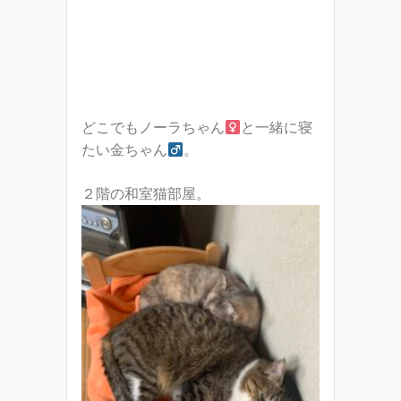
どこでもノーラちゃん
と一緒に寝
たい金ちゃん
。
２階の和室猫部屋。