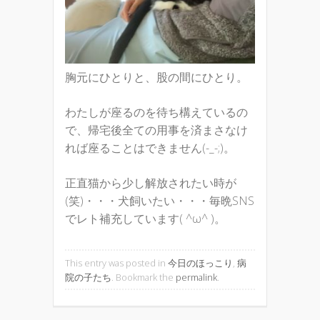
胸元にひとりと、股の間にひとり。
わたしが座るのを待ち構えているの
で、帰宅後全ての用事を済まさなけ
れば座ることはできません(-_-;)。
正直猫から少し解放されたい時が
(笑)・・・犬飼いたい・・・毎晩SNS
でレト補充しています( ^ω^ )。
This entry was posted in
今日のほっこり
,
病
院の子たち
. Bookmark the
permalink
.