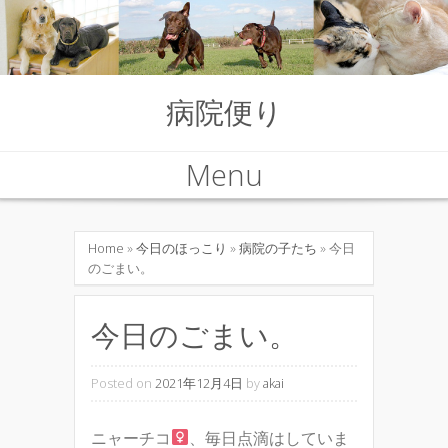
病院便り
Menu
Skip to content
Home
»
今日のほっこり
»
病院の子たち
» 今日
のごまい。
今日のごまい。
Posted on
2021年12月4日
by
akai
ニャーチコ
、毎日点滴はしていま