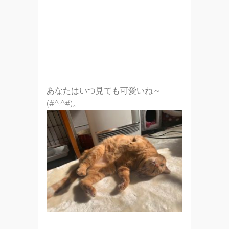
あなたはいつ見ても可愛いね～
(#^.^#)。