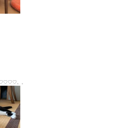
♡♡♡♡。。