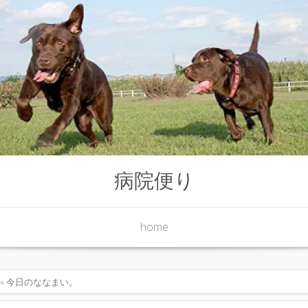
病院便り
home
» 今日のななまい。