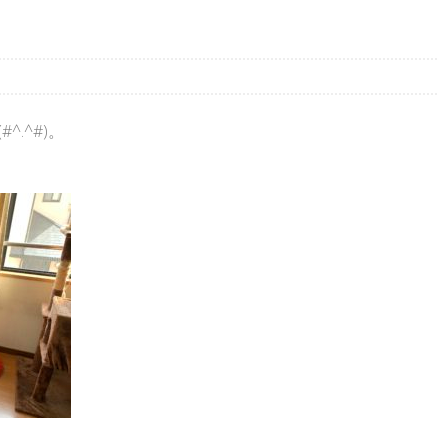
。
(#^.^#)。