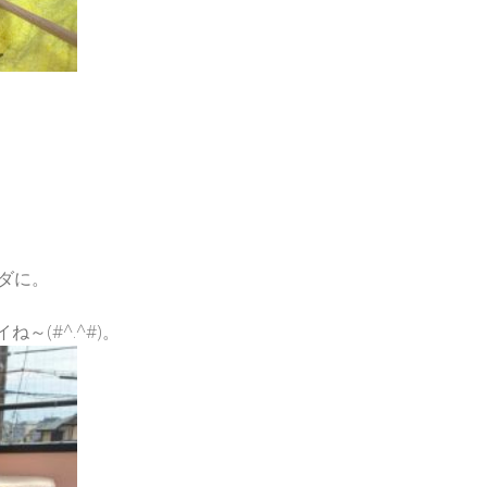
ダに。
～(#^.^#)。