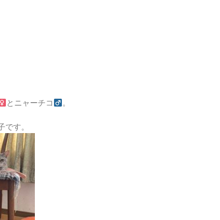
とニャーチコ
。
子です。