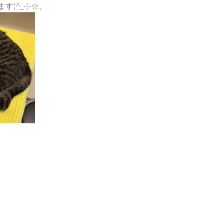
(^_-)-☆。