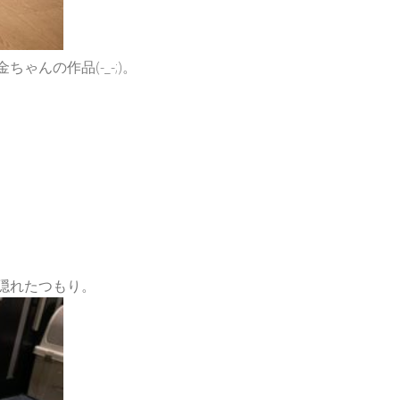
ゃんの作品(-_-;)。
隠れたつもり。