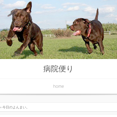
病院便り
home
» 今日のよんまい。