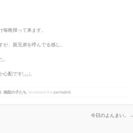
け毎晩帰って来ます。
すが、親兄弟を呼んでる感じ。
た。
配です(◞‸◟)。
り
,
病院の子たち
. Bookmark the
permalink
.
今日のよんまい。