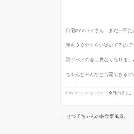
自宅のツバメさん、まだ一羽だ
朝も３０分ぐらい鳴いてるので
親ツバメの姿も見なくなりまし
ちゃんとみんなと合流できるのか心
This entry was posted in
今日のほっこ
←
せつ子ちゃんのお食事風景。
Post navigation