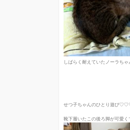
しばらく耐えていたノーラちゃ
せつ子ちゃんのひとり遊び♡♡
靴下履いたこの後ろ脚が可愛くて(#^.^