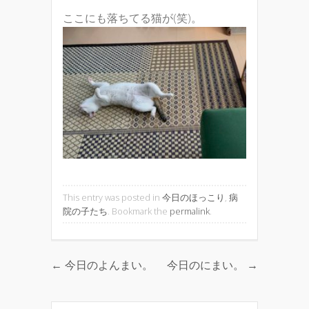
ここにも落ちてる猫が(笑)。
This entry was posted in
今日のほっこり
,
病
院の子たち
. Bookmark the
permalink
.
←
今日のよんまい。
今日のにまい。
→
Post navigation