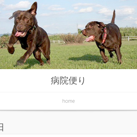
病院便り
home
日