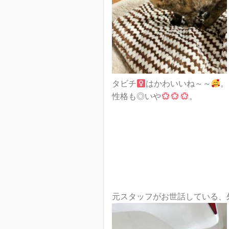
タビチ
はかわいいね～～
。
性格も◎いや
。
元スタッフがお世話している、