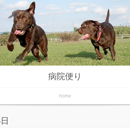
病院便り
home
8日