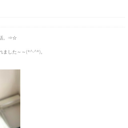
話。⇒
☆
した～～(*^-^*)。